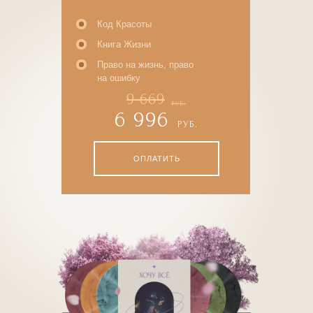
Код Красоты
ОПЛАТИТЬ
ОПИСАНИЕ
Книга Жизни
Право на жизнь, право
на ошибку
9 669
РУБ.
6 996
РУБ.
ОПЛАТИТЬ
ЗАГРУЗКА
Письмо себе сюда
3223 ₽
из прошлой жизни
ОПЛАТИТЬ
ОПИСАНИЕ