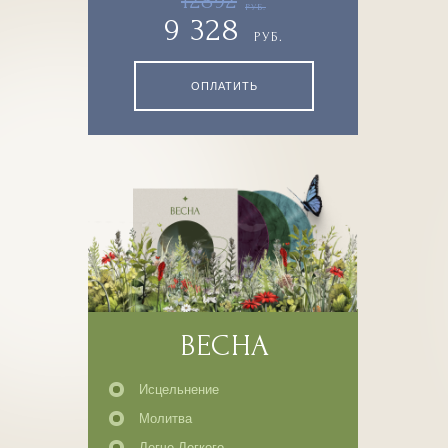
12892
РУБ.
9 328
РУБ.
ОПЛАТИТЬ
ЗАГРУЗКА
Я тебя вижу
3223 ₽
ОПЛАТИТЬ
ОПИСАНИЕ
ВЕСНА
Исцельнение
Молитва
Легче Легкого