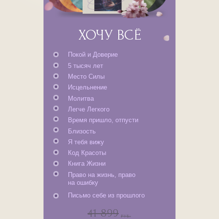
ХОЧУ ВСЁ
Покой и Доверие
5 тысяч лет
Место Силы
Исцельнение
Молитва
Легче Легкого
Время пришло, отпусти
Близость
Я тебя вижу
ЗАГРУЗКА
Код Красоты
Право на ошибку
3223 ₽
Книга Жизни
Право на жизнь
Право на жизнь, право
на ошибку
ОПЛАТИТЬ
ОПИСАНИЕ
Письмо себе из прошлого
41 899
РУБ.